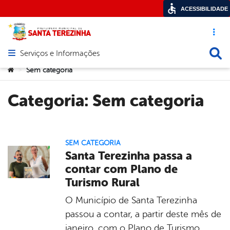
ACESSIBILIDADE
Acesso ráp
Busca
Serviços e Informações
Abrir menu principal de navegação
Você está aqui:
Sem categoria
>
Categoria:
Sem categoria
SEM CATEGORIA
Santa Terezinha passa a
contar com Plano de
Turismo Rural
O Município de Santa Terezinha
passou a contar, a partir deste mês de
janeiro, com o Plano de Turismo