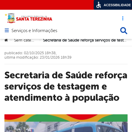
ACESSIBILIDADE
Acesso ráp
Busca
Serviços e Informações
Abrir menu principal de navegação
Você está aqui:
Sem categoria
Secretaria de Saúde reforça serviços de testagem e atendimento à população
>
>
publicado: 02/10/2025 18h38,
última modificação: 23/01/2026 18h39
Secretaria de Saúde reforça
serviços de testagem e
atendimento à população