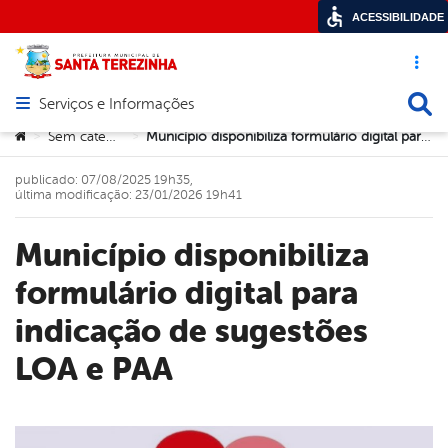
ACESSIBILIDADE
Acesso ráp
Busca
Serviços e Informações
Abrir menu principal de navegação
Você está aqui:
Sem categoria
Município disponibiliza formulário digital para indicação de sugestões LOA e PAA
>
>
publicado: 07/08/2025 19h35,
última modificação: 23/01/2026 19h41
Município disponibiliza
formulário digital para
indicação de sugestões
LOA e PAA