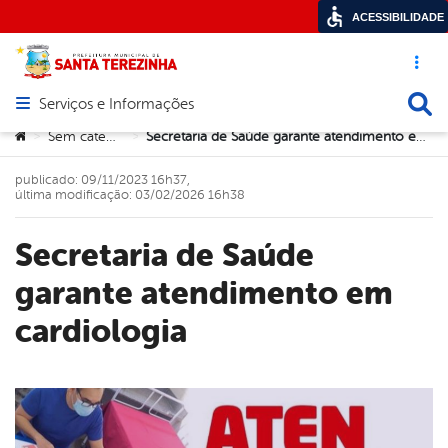
ACESSIBILIDADE
Acesso ráp
Busca
Serviços e Informações
Abrir menu principal de navegação
Você está aqui:
Sem categoria
Secretaria de Saúde garante atendimento em cardiologia
>
>
publicado: 09/11/2023 16h37,
última modificação: 03/02/2026 16h38
Secretaria de Saúde
garante atendimento em
cardiologia