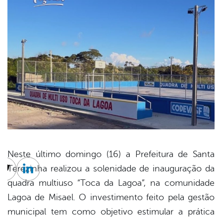
Neste último domingo (16) a Prefeitura de Santa
Terezinha realizou a solenidade de inauguração da
cebook
Twitter
Linkedin
quadra multiuso “Toca da Lagoa”, na comunidade
Lagoa de Misael. O investimento feito pela gestão
municipal tem como objetivo estimular a prática