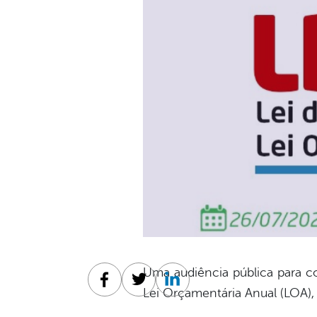
Uma audiência pública para co
Facebook
Twitter
Linkedin
Lei Orçamentária Anual (LOA), 