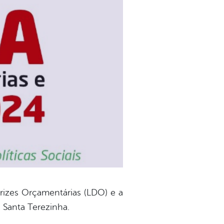
trizes Orçamentárias (LDO) e a
e Santa Terezinha.