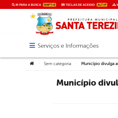
IR PARA A BUSCA
SHIFT+5
TECLAS DE ACESSO
ALT+P
M
Serviços e Informações
Abrir menu principal de navegação
Você está aqui:
>
>
Sem categoria
Município divulga audiência pública para elaboração da LDO