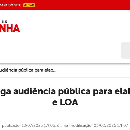
APA DO SITE
ALT+B
Bus
Município divulga audiência pública para elaboração da LDO e LOA
e LOA
publicado: 18/07/2023 17h05,
última modificação: 03/02/2026 17h07