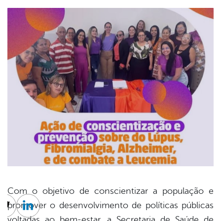
Com o objetivo de conscientizar a população e
promover o desenvolvimento de políticas públicas
cebook
Twitter
Linkedin
voltadas ao bem-estar, a Secretaria de Saúde de