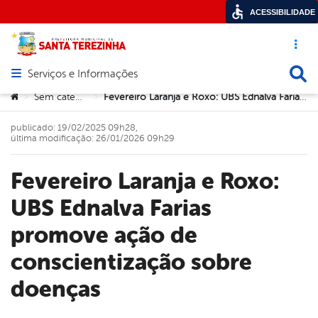
ACESSIBILIDADE
Acesso ráp
Busca
Serviços e Informações
Abrir menu principal de navegação
Você está aqui:
Sem categoria
Fevereiro Laranja e Roxo: UBS Ednalva Farias promove ação de conscientização sobre doenças
>
>
publicado: 19/02/2025 09h28,
última modificação: 26/01/2026 09h29
Fevereiro Laranja e Roxo:
UBS Ednalva Farias
promove ação de
conscientização sobre
doenças