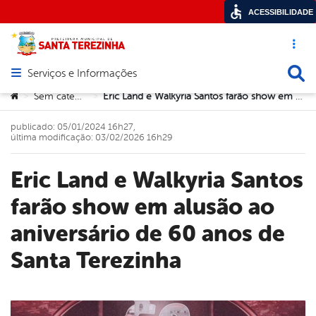
ACESSIBILIDADE
Acesso ráp
Busca
Serviços e Informações
Abrir menu principal de navegação
Você está aqui:
Sem categoria
Eric Land e Walkyria Santos farão show em alusão ao aniversário de 60 anos de Santa Terezinha
>
>
publicado: 05/01/2024 16h27,
última modificação: 03/02/2026 16h29
Eric Land e Walkyria Santos
farão show em alusão ao
aniversário de 60 anos de
Santa Terezinha