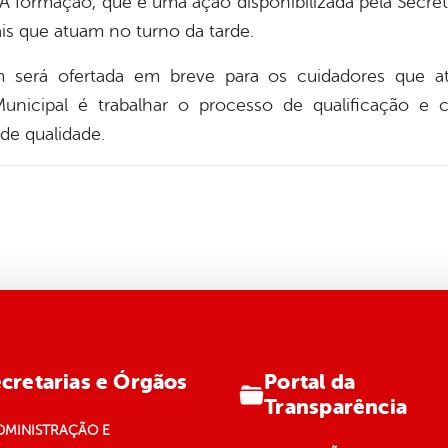
A formação, que é uma ação disponibilizada pela Secr
s que atuam no turno da tarde.
será ofertada em breve para os cuidadores que 
unicipal é trabalhar o processo de qualificação e c
de qualidade.
Portal da
cretarias e Órgãos
Transparência
DMINISTRAÇÃO E