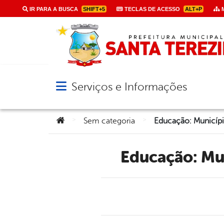
IR PARA A BUSCA
SHIFT+5
TECLAS DE ACESSO
ALT+P
M
Serviços e Informações
Abrir menu principal de navegação
Você está aqui:
>
>
Sem categoria
Educação: M