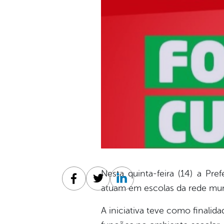
Nesta quinta-feira (14) a Pr
Facebook
Twitter
Linkedin
atuam em escolas da rede mun
A iniciativa teve como finalida