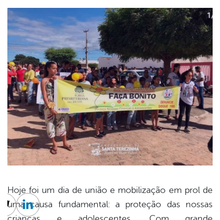
Hoje foi um dia de união e mobilização em prol de
uma causa fundamental: a proteção das nossas
cebook
Twitter
Linkedin
crianças e adolescentes. Com grande