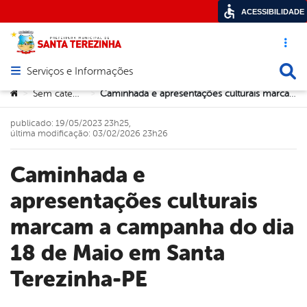
ACESSIBILIDADE
Acesso ráp
Busca
Serviços e Informações
Abrir menu principal de navegação
Você está aqui:
Sem categoria
Caminhada e apresentações culturais marcam a campanha do dia 18 de Maio em Santa Terezinha-PE
>
>
publicado: 19/05/2023 23h25,
última modificação: 03/02/2026 23h26
Caminhada e
apresentações culturais
marcam a campanha do dia
18 de Maio em Santa
Terezinha-PE