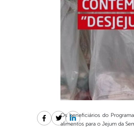
Os beneficiários do Program
Facebook
Twitter
Linkedin
alimentos para o Jejum da Se