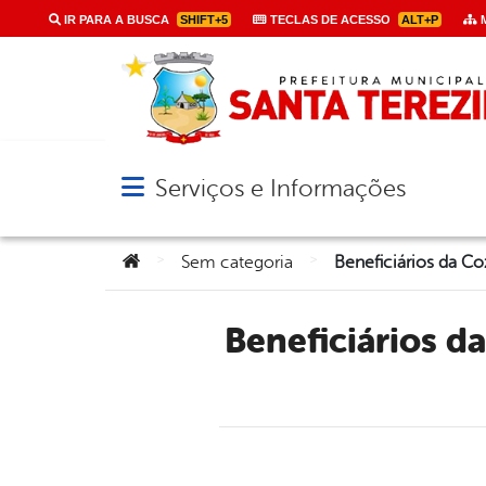
IR PARA A BUSCA
SHIFT+5
TECLAS DE ACESSO
ALT+P
M
Serviços e Informações
Abrir menu principal de navegação
Você está aqui:
>
>
Sem categoria
Beneficiários da Cozinha Comunitária são contemplados com