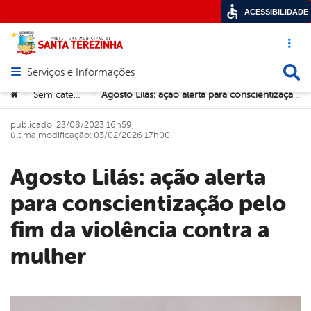
ACESSIBILIDADE
Acesso ráp
Busca
Serviços e Informações
Abrir menu principal de navegação
Você está aqui:
Sem categoria
Agosto Lilás: ação alerta para conscientização pelo fim da violência contra a mulher
>
>
publicado: 23/08/2023 16h59,
última modificação: 03/02/2026 17h00
Agosto Lilás: ação alerta
para conscientização pelo
fim da violência contra a
mulher